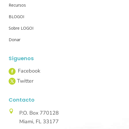
Recursos
BLOGOI
Sobre LOGOI
Donar
Síguenos
Contacto

P.O. Box 770128
Miami, FL 33177