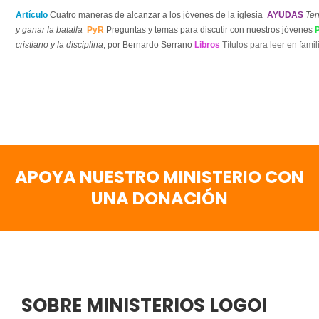
Artículo
Cuatro maneras de alcanzar a los jóvenes de la iglesia
AYUDAS
Ten
y ganar la batalla
PyR
Preguntas y temas para discutir con nuestros jóvenes
cristiano y la disciplina
, por Bernardo Serrano
Libros
Títulos para leer en famil
APOYA NUESTRO MINISTERIO CON
UNA DONACIÓN
SOBRE MINISTERIOS LOGOI