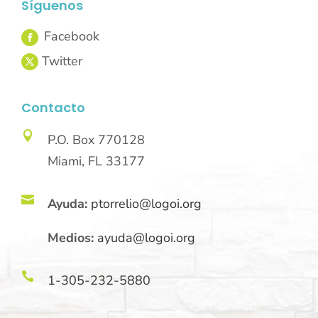
Síguenos
Contacto

P.O. Box 770128
Miami, FL 33177

Ayuda:
ptorrelio@logoi.org
Medios:
ayuda@logoi.org

1-305-232-5880