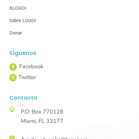
BLOGOI
Sobre LOGOI
Donar
Síguenos
Contacto

P.O. Box 770128
Miami, FL 33177
