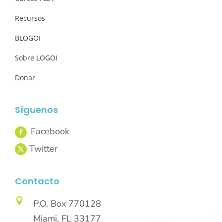
Recursos
BLOGOI
Sobre LOGOI
Donar
Síguenos
Contacto

P.O. Box 770128
Miami, FL 33177