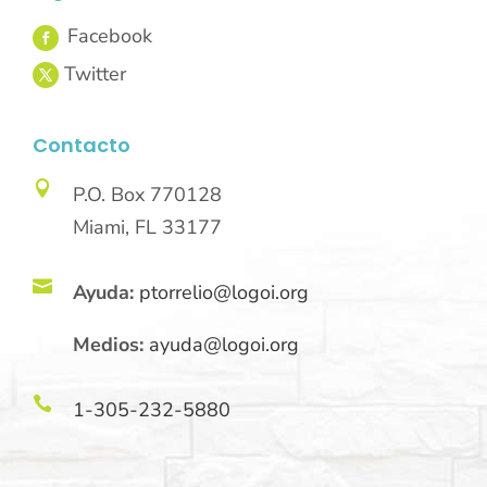
Contacto

P.O. Box 770128
Miami, FL 33177

Ayuda:
ptorrelio@logoi.org
Medios:
ayuda@logoi.org

1-305-232-5880