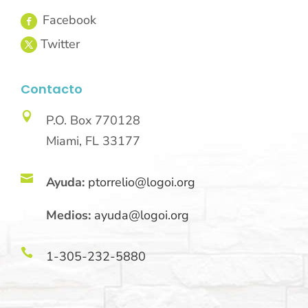
Contacto

P.O. Box 770128
Miami, FL 33177

Ayuda:
ptorrelio@logoi.org
Medios:
ayuda@logoi.org

1-305-232-5880