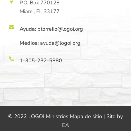

P.O. Box 770128
Miami, FL 33177

Ayuda:
ptorrelio@logoi.org
Medios:
ayuda@logoi.org

1-305-232-5880
© 2022 LOGOI Ministries Mapa de sitio | Site by
EA