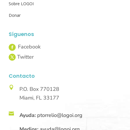
Sobre LOGOI
Donar
Síguenos
Contacto

P.O. Box 770128
Miami, FL 33177

Ayuda:
ptorrelio@logoi.org
Medios:
ayuda@logoi.org