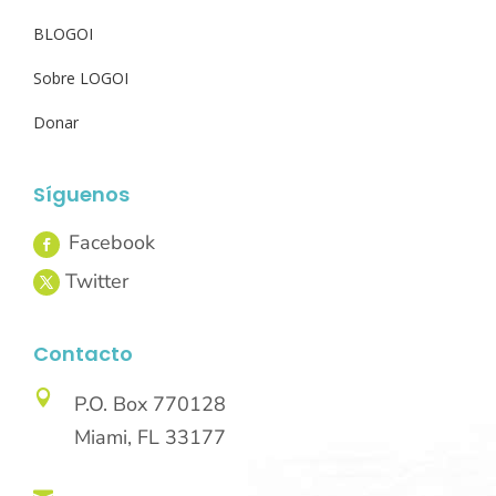
BLOGOI
Sobre LOGOI
Donar
Síguenos
Contacto

P.O. Box 770128
Miami, FL 33177