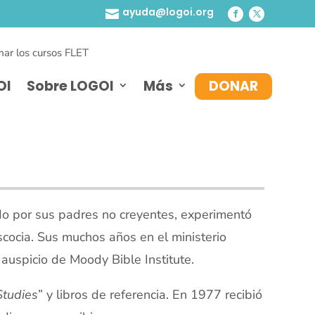
ayuda@logoi.org

ar los cursos FLET
OI
Sobre LOGOI
Más
DONAR
do por sus padres no creyentes, experimentó
scocia. Sus muchos años en el ministerio
 auspicio de Moody Bible Institute.
Studies
” y libros de referencia. En 1977 recibió