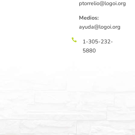
ptorrelio@logoi.org
Medios:
ayuda@logoi.org

1-305-232-
5880