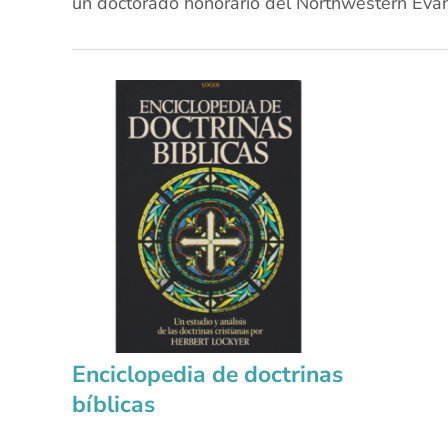
un doctorado honorario del Northwestern Evang
Enciclopedia de doctrinas
bíblicas