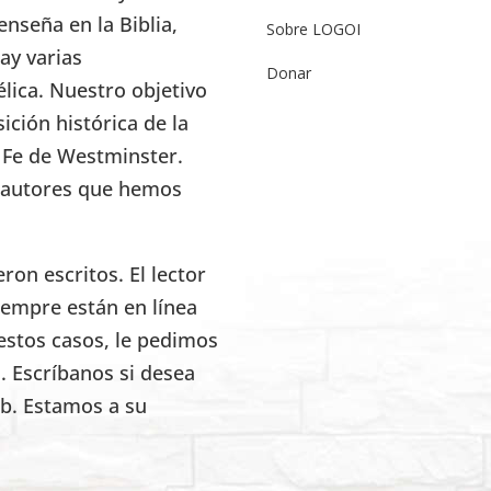
enseña en la Biblia,
Sobre LOGOI
ay varias
Donar
élica. Nuestro objetivo
ición histórica de la
e Fe de Westminster.
s autores que hemos
on escritos. El lector
iempre están en línea
estos casos, le pedimos
. Escríbanos si desea
eb. Estamos a su