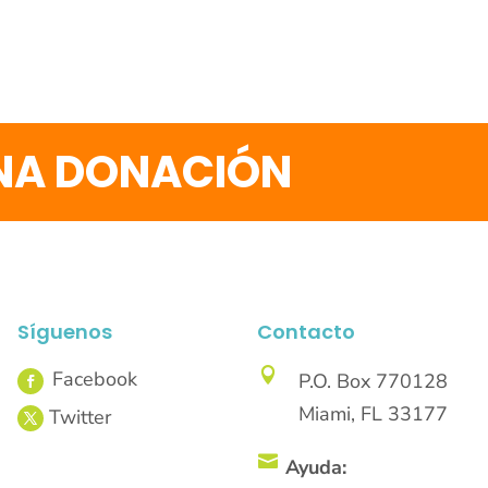
UNA DONACIÓN
Síguenos
Contacto

P.O. Box 770128
Miami, FL 33177

Ayuda: