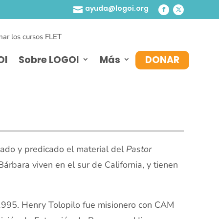
ayuda@logoi.org

ar los cursos FLET
OI
Sobre LOGOI
Más
DONAR
tado y predicado el material del
Pastor
árbara viven en el sur de California, y tienen
1995. Henry Tolopilo fue misionero con CAM