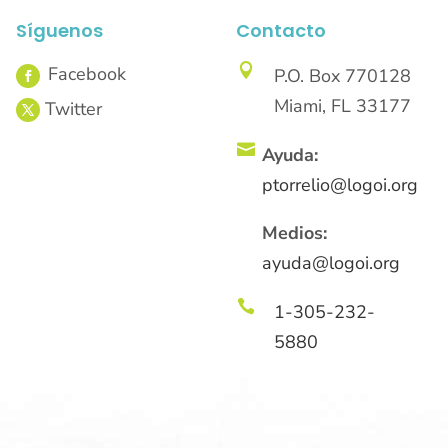
Síguenos
Contacto

P.O. Box 770128
Miami, FL 33177

Ayuda:
ptorrelio@logoi.org
Medios:
ayuda@logoi.org

1-305-232-
5880