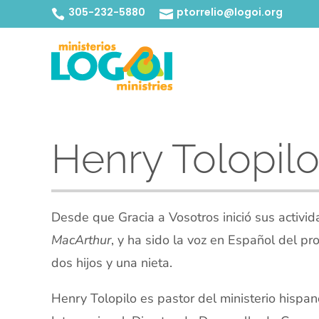
305-232-5880
ptorrelio@logoi.org


Henry Tolopil
Desde que Gracia a Vosotros inició sus activi
MacArthur
, y ha sido la voz en Español del p
dos hijos y una nieta.
Henry Tolopilo es pastor del ministerio hisp