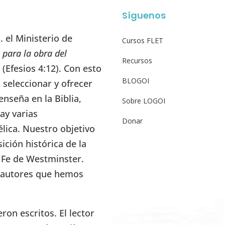
Síguenos
 el Ministerio de
Cursos FLET
 para la obra del
Recursos
” (Efesios 4:12). Con esto
BLOGOI
seleccionar y ofrecer
enseña en la Biblia,
Sobre LOGOI
ay varias
Donar
élica. Nuestro objetivo
ición histórica de la
e Fe de Westminster.
s autores que hemos
on escritos. El lector