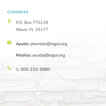
Contacto

P.O. Box 770128
Miami, FL 33177

Ayuda:
ptorrelio@logoi.org
Medios:
ayuda@logoi.org

1-305-232-5880