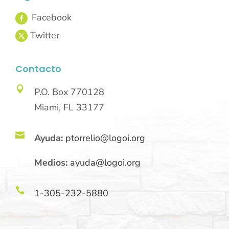
Contacto

P.O. Box 770128
Miami, FL 33177

Ayuda:
ptorrelio@logoi.org
Medios:
ayuda@logoi.org

1-305-232-5880