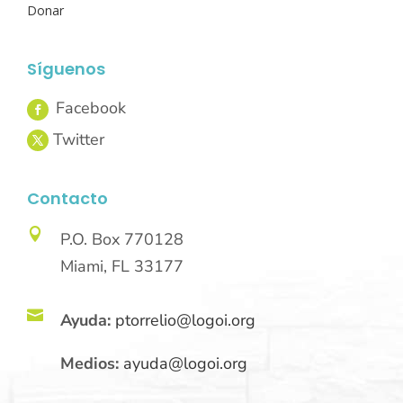
Donar
Síguenos
Contacto

P.O. Box 770128
Miami, FL 33177

Ayuda:
ptorrelio@logoi.org
Medios:
ayuda@logoi.org