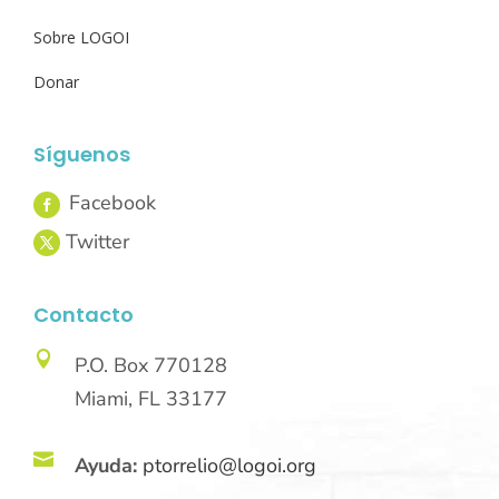
Sobre LOGOI
Donar
Síguenos
Contacto

P.O. Box 770128
Miami, FL 33177

Ayuda:
ptorrelio@logoi.org